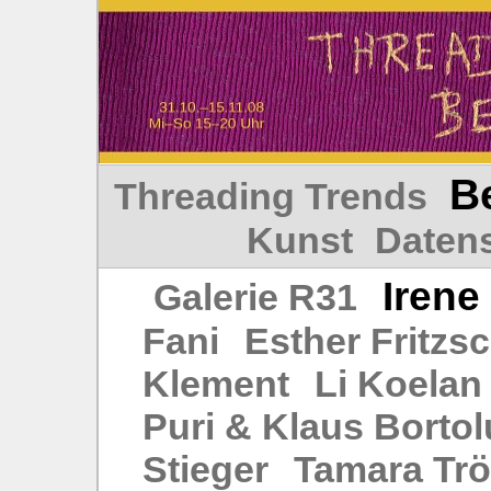
Be
Threading Trends
Kunst
Daten
Irene
Galerie R31
Fani
Esther Fritzs
Klement
Li Koelan
Puri & Klaus Bortol
Stieger
Tamara Trö