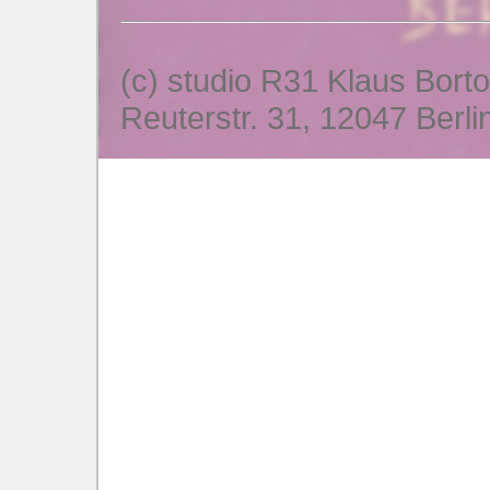
(c) studio R31 Klaus Bort
Reuterstr. 31, 12047 Berli