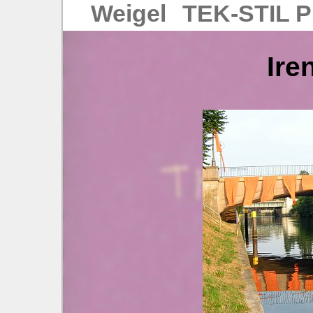
Weigel
TEK‑STIL P
Ire