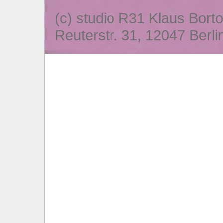
(c) studio R31 Klaus Bort
Reuterstr. 31, 12047 Berli